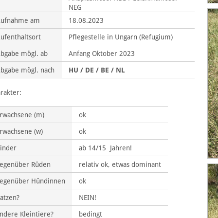
NEG
Aufnahme am
18.08.2023
ufenthaltsort
Pflegestelle in Ungarn (Refugium)
bgabe mögl. ab
Anfang Oktober 2023
bgabe mögl. nach
HU / DE / BE / NL
rakter:
rwachsene (m)
ok
rwachsene (w)
ok
inder
ab 14/15 Jahren!
egenüber Rüden
relativ ok, etwas dominant
egenüber Hündinnen
ok
atzen?
NEIN!
ndere Kleintiere?
bedingt