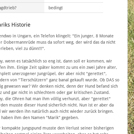
agdtrieb?
bedingt
riks Historie
endwo in Ungarn, ein Telefon klingelt: "Ein junger, 8 Monate
er Dobermannrüde muss da sofort weg, der wird das da nicht
rleben, viel zu dünn!!!".
y, wenn es tatsächlich so eng ist, dann soll er kommen, wir
fen ihm. Einige Zeit später kommt zu uns ein zwei Jahre alter,
plett unerzogener Jungrüpel, der aber nicht "gerettet",
dern von "Tierschützern" ganz banal gekauft wurde. Ob DAS so
ig gewesen war? Wir denken nicht, denn der Hund befand sich
z und gar nicht in schlechtem oder gar kritischen Zustand.
y, die Ohren hat man ihm völlig verhunzt, aber "gerettet"
den musste dieser Hund sicherlich nicht. Nun ist er aber da
 wir werden ihn natürlich auch nicht wieder zurück bringen.
 haben ihm den Namen "Marik" gegeben.
 kompakte Jungspund musste den Verlust seiner bisherigen