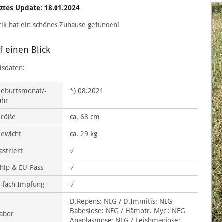
ztes Update: 18.01.2024
ik hat ein schönes Zuhause gefunden!
f einen Blick
isdaten:
eburtsmonat/-
*) 08.2021
ahr
Größe
ca. 68 cm
ewicht
ca. 29 kg
astriert
√
hip & EU-Pass
√
-fach Impfung
√
D.Repens: NEG / D.Immitis: NEG
Babesiose: NEG / Hämotr. Myc.: NEG
abor
Anaplasmose: NEG / Leishmaniose: