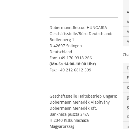
A
Dobermann-Rescue HUNGARIA
A
Geschäftsstelle/Büro Deutschland:
Bodlenberg 1
A
D 42697 Solingen
Deutschland
Cha
Fon: +49 170 9318 266
(Mo-Sa 14:00-18:00 Uhr)
E
Fax: +49 212 6812 599
E
___________________________________
K
Geschäftsstelle Haltebetrieb Ungarn:
g
Dobermann Menedék Alapítvány
g
Dobermann Menedék Kft.
Bankháza puszta 24/A
K
H 2340 Kiskunlacháza
Magyarország
a