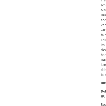
Fre
sch
Mar
Hün
abe
Ver
wi
fai
Lei
im 
cle
hoh
Hau
kan
dah
bek
Bit
Do
HU
Bod