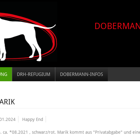
DOBERMA
UNG
DRH-REFUGIUM
DOBERMANN-INFOS
ARIK
01.2024
Happy End
. ca. *08.2021 , schwarz/rot. Marik kommt aus "Privatabgabe" und ein