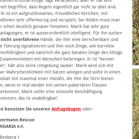
iheiten erstmal einige Tage verarbeiten, aber er hat sehr
nell begriffen, dass Regeln eigentlich gar nicht so übel sind.
ik ist ein aufgeschlossenes, freundliches Kerlchen, mit
dinnen sehr offenherzig und verspielt, bei Rüden muss man
r schon deutlich genauer hinsehen. Marik hat sehr gute
anlagungen, er ist ausserordentlich intelligent. Für ihn suchen
r
nicht unerfahrene
Hände, die ihm eine berechenbare und
re Führung signalisieren und ihm noch Dinge, wie korrekte
nenführigkeit und natürlich die ganz banalen Dinge des Alltags
Zusammenleben mit Menschen beibringen. Er ist "kennel-
an", hält also seine Umgebung sauber. Marik wird sich mit
er Wahrscheinlichkeit mit Katzen anlegen und sollte in einen
shalt mit maximal einer Hündin, die ihm die Stirn bieten
n, wenn er mal wieder mit seinen pubertären Flausen
erkommt. Marik sollte eine sinnvolle Beschäftigung
ommen, das ist unabdingbar!
te benutzen Sie unseren
Anfragebogen
oder:
bermann-Rescue
NGARIA e.V.
lenberg 1