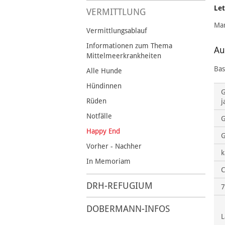
Let
VERMITTLUNG
Mar
Vermittlungsablauf
Informationen zum Thema
Au
Mittelmeerkrankheiten
Bas
Alle Hunde
Hündinnen
G
Rüden
j
Notfälle
Happy End
G
Vorher - Nachher
k
In Memoriam
C
DRH-REFUGIUM
7
DOBERMANN-INFOS
L