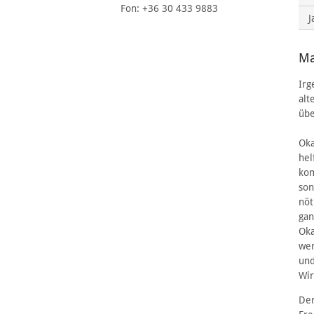
Fon: +36 30 433 9883
J
Ma
Irg
alt
übe
Oka
hel
kom
son
nöt
gan
Oka
wer
und
Wir
Der