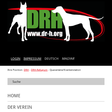
LOGIN
IMPRESSUM
DEUTSCH
MAGYAR
Ihre Position:
DRH
-
DRH-Refugium
-
Quarantäne/Krankenstation
HOME
DER VEREIN