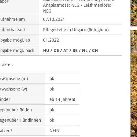
abor
Anaplasmose: NEG / Leishmaniose:
NEG
Aufnahme am
07.10.2021
ufenthaltsort
Pflegestelle in Ungarn (Refugium)
bgabe mögl. ab
01.2022
bgabe mögl. nach
HU / DE / AT / BE / NL / CH
rakter:
rwachsene (m)
ok
rwachsene (w)
ok
inder
ab 14 Jahren!
egenüber Rüden
ok
egenüber Hündinnen
ok
atzen?
NEIN!