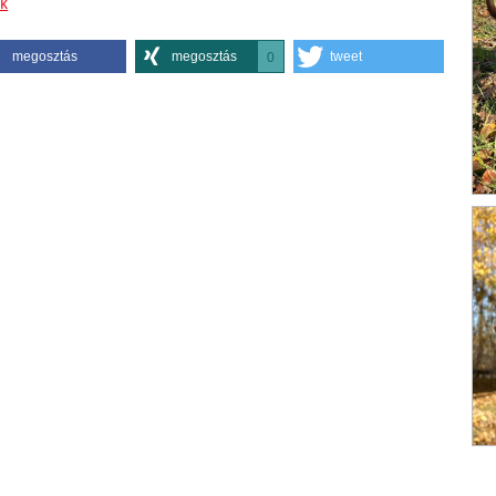
k
megosztás
megosztás
tweet
0