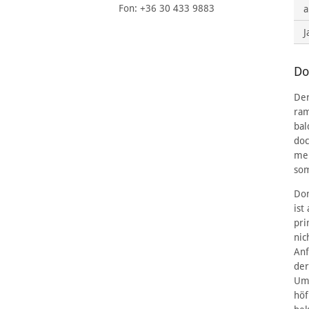
Fon: +36 30 433 9883
a
J
Do
Der
ram
bal
doc
meh
som
Dom
ist
pri
nic
Anf
der
Umf
höf