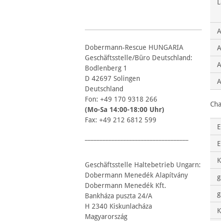
L
Dobermann-Rescue HUNGARIA
A
Geschäftsstelle/Büro Deutschland:
A
Bodlenberg 1
D 42697 Solingen
A
Deutschland
Fon: +49 170 9318 266
Cha
(Mo-Sa 14:00-18:00 Uhr)
Fax: +49 212 6812 599
E
___________________________________
E
K
Geschäftsstelle Haltebetrieb Ungarn:
Dobermann Menedék Alapítvány
g
Dobermann Menedék Kft.
g
Bankháza puszta 24/A
H 2340 Kiskunlacháza
K
Magyarország