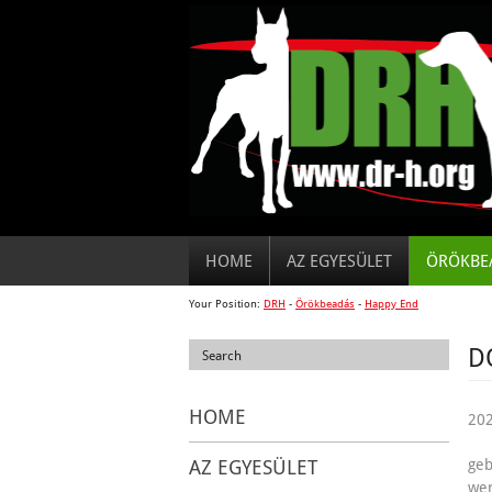
HOME
AZ EGYESÜLET
ÖRÖKBE
Your Position:
DRH
-
Örökbeadás
-
Happy End
D
HOME
202
AZ EGYESÜLET
geb
we