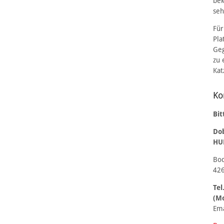
bek
seh
Für
Pla
Geg
zu 
Kat
Ko
Bit
Do
HU
Bod
426
Tel
(Mo
Ema