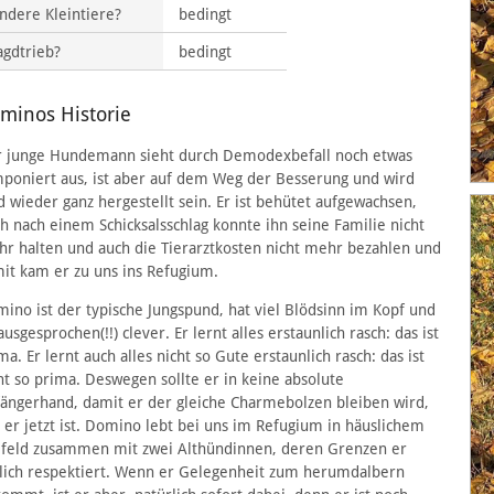
ndere Kleintiere?
bedingt
agdtrieb?
bedingt
minos Historie
 junge Hundemann sieht durch Demodexbefall noch etwas
poniert aus, ist aber auf dem Weg der Besserung und wird
d wieder ganz hergestellt sein. Er ist behütet aufgewachsen,
h nach einem Schicksalsschlag konnte ihn seine Familie nicht
r halten und auch die Tierarztkosten nicht mehr bezahlen und
it kam er zu uns ins Refugium.
ino ist der typische Jungspund, hat viel Blödsinn im Kopf und
 ausgesprochen(!!) clever. Er lernt alles erstaunlich rasch: das ist
ma. Er lernt auch alles nicht so Gute erstaunlich rasch: das ist
ht so prima. Deswegen sollte er in keine absolute
ängerhand, damit er der gleiche Charmebolzen bleiben wird,
 er jetzt ist. Domino lebt bei uns im Refugium in häuslichem
eld zusammen mit zwei Althündinnen, deren Grenzen er
lich respektiert. Wenn er Gelegenheit zum herumdalbern