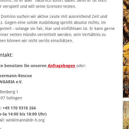
ommt, ist er aber natürlich sofort dabei, denn er ist noch
r verspielt und will seine Grenzen testen.
 Domino suchen wir aktive Leute mit ausreichend Zeit und
tz. Gegen eine solide Ausbildung spricht absolut nichts, im
enteil - solange sie fair, klar und einfühlsam ist. Er kann gerne
einer netten Hündin vermittelt werden, sein Verhältnis zu
zen können wir nicht seriös einschätzen.
ntakt:
te benutzen Sie unseren
Anfragebogen
oder:
bermann-Rescue
NGARIA e.V.
lenberg 1
97 Solingen
.: +49 170 9318 266
-Sa 14:00 bis 18:00 Uhr)
il: winklmann@dr-h.org