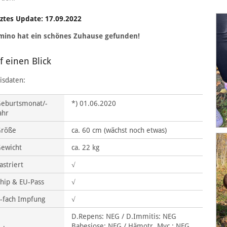
ztes Update: 17.09.2022
mino hat ein schönes Zuhause gefunden!
f einen Blick
isdaten:
eburtsmonat/-
*) 01.06.2020
ahr
Größe
ca. 60 cm (wächst noch etwas)
ewicht
ca. 22 kg
astriert
√
hip & EU-Pass
√
-fach Impfung
√
D.Repens: NEG / D.Immitis: NEG
Babesiose: NEG / Hämotr. Myc.: NEG