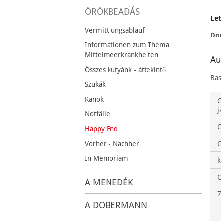
ÖRÖKBEADÁS
Let
Vermittlungsablauf
Do
Informationen zum Thema
Mittelmeerkrankheiten
Au
Összes kutyánk - áttekintő
Bas
Szukák
Kanok
G
j
Notfälle
Happy End
Vorher - Nachher
G
In Memoriam
k
C
A MENEDÉK
7
A DOBERMANN