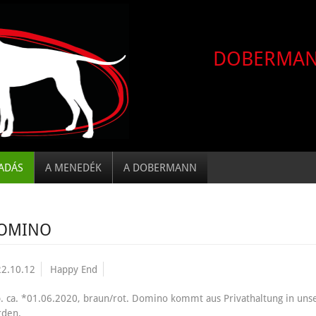
DOBERMA
ADÁS
A MENEDÉK
A DOBERMANN
OMINO
2.10.12
Happy End
. ca. *01.06.2020, braun/rot. Domino kommt aus Privathaltung in uns
rden.