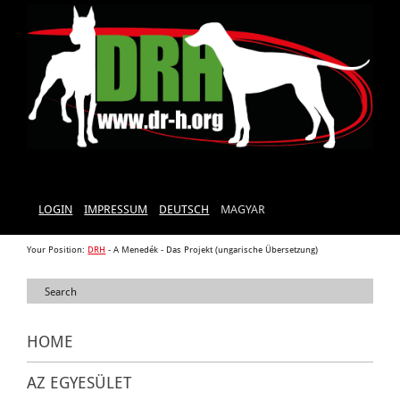
LOGIN
IMPRESSUM
DEUTSCH
MAGYAR
Your Position:
DRH
-
A Menedék
-
Das Projekt (ungarische Übersetzung)
HOME
AZ EGYESÜLET