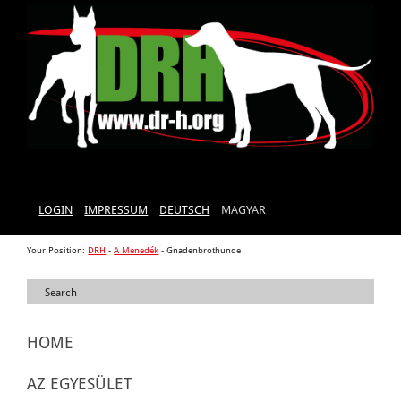
LOGIN
IMPRESSUM
DEUTSCH
MAGYAR
Your Position:
DRH
-
A Menedék
-
Gnadenbrothunde
HOME
AZ EGYESÜLET