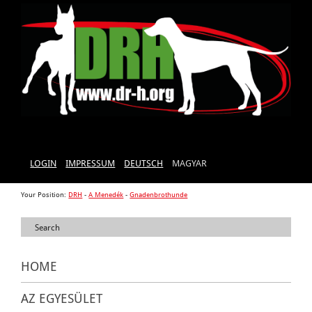
LOGIN
IMPRESSUM
DEUTSCH
MAGYAR
Your Position:
DRH
-
A Menedék
-
Gnadenbrothunde
HOME
AZ EGYESÜLET