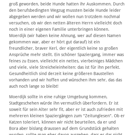
groß geworden, beide Hunde hatten ihr Auskommen. Durch
den berufsbedingten Wegzug mussten beide Hunde leider
abgegeben werden und wir wollen nun trotzdem nochmal
versuchen, ob wir den netten älteren Herrn vielleicht doch
noch in einer eigenen Familie unterbringen können.
Moerdijk (wir haben keine Ahnung, wer auf diesen Namen
gekommen war, aber er hört gut darauf) ist ein
freundlicher, braver Kerl, der eigentlich keine so großen
Ansprüche mehr stellt. Ein schöner Spaziergang, immer was
feines zu Essen, vielleicht ein nettes, vierbeiniges Mädchen
und viele, viele Streicheleinheiten: das ist für ihn perfekt.
Gesundheitlich sind derzeit keine größeren Baustellen
vorhanden und wir hoffen und wünschen ihm sehr, das das
auch noch lange so bleibt!
Moerdijk sollte in eine ruhige Umgebung kommen,
Stadtgeschehen würde ihn vermutlich überfordern. Er ist
soweit für sein Alter sehr fit, aber er ist auch zufrieden mit
mehreren kleinen Spaziergängen zum "Zeitunglesen". Ob er
Katzen toleriert, können wir nicht beurteilen, da er und
Bora aber bislang draussen auf dem Grundstück gehalten
wurden, sollte man eher davon ausgehen, dass er das nicht