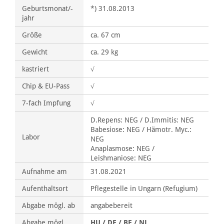
Geburtsmonat/-
*) 31.08.2013
jahr
Größe
ca. 67 cm
Gewicht
ca. 29 kg
kastriert
√
Chip & EU-Pass
√
7-fach Impfung
√
D.Repens: NEG / D.Immitis: NEG
Babesiose: NEG / Hämotr. Myc.:
Labor
NEG
Anaplasmose: NEG /
Leishmaniose: NEG
Aufnahme am
31.08.2021
Aufenthaltsort
Pflegestelle in Ungarn (Refugium)
Abgabe mögl. ab
angabebereit
Abgabe mögl.
HU / DE / BE / NL