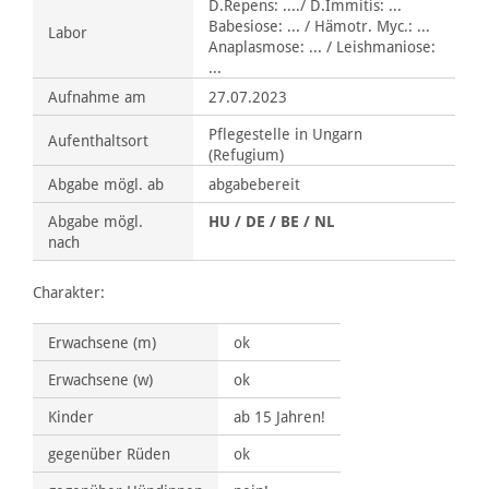
D.Repens: ..../ D.Immitis: ...
Babesiose: ... / Hämotr. Myc.: ...
Labor
Anaplasmose: ... / Leishmaniose:
...
Aufnahme am
27.07.2023
Pflegestelle in Ungarn
Aufenthaltsort
(Refugium)
Abgabe mögl. ab
abgabebereit
Abgabe mögl.
HU / DE / BE / NL
nach
Charakter:
Erwachsene (m)
ok
Erwachsene (w)
ok
Kinder
ab 15 Jahren!
gegenüber Rüden
ok