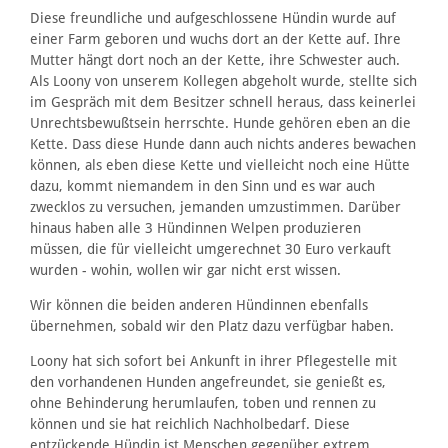
Diese freundliche und aufgeschlossene Hündin wurde auf
einer Farm geboren und wuchs dort an der Kette auf. Ihre
Mutter hängt dort noch an der Kette, ihre Schwester auch.
Als Loony von unserem Kollegen abgeholt wurde, stellte sich
im Gespräch mit dem Besitzer schnell heraus, dass keinerlei
Unrechtsbewußtsein herrschte. Hunde gehören eben an die
Kette. Dass diese Hunde dann auch nichts anderes bewachen
können, als eben diese Kette und vielleicht noch eine Hütte
dazu, kommt niemandem in den Sinn und es war auch
zwecklos zu versuchen, jemanden umzustimmen. Darüber
hinaus haben alle 3 Hündinnen Welpen produzieren
müssen, die für vielleicht umgerechnet 30 Euro verkauft
wurden - wohin, wollen wir gar nicht erst wissen.
Wir können die beiden anderen Hündinnen ebenfalls
übernehmen, sobald wir den Platz dazu verfügbar haben.
Loony hat sich sofort bei Ankunft in ihrer Pflegestelle mit
den vorhandenen Hunden angefreundet, sie genießt es,
ohne Behinderung herumlaufen, toben und rennen zu
können und sie hat reichlich Nachholbedarf. Diese
entzückende Hündin ist Menschen gegenüber extrem