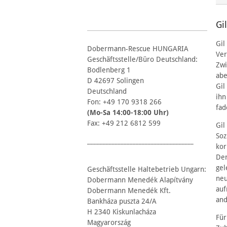
Gi
Gil
Dobermann-Rescue HUNGARIA
Ver
Geschäftsstelle/Büro Deutschland:
Zwi
Bodlenberg 1
abe
D 42697 Solingen
Gil
Deutschland
ihn
Fon: +49 170 9318 266
fad
(Mo-Sa 14:00-18:00 Uhr)
Fax: +49 212 6812 599
Gil
Soz
___________________________________
kor
Der
gel
Geschäftsstelle Haltebetrieb Ungarn:
neu
Dobermann Menedék Alapítvány
auf
Dobermann Menedék Kft.
and
Bankháza puszta 24/A
H 2340 Kiskunlacháza
Für
Magyarország