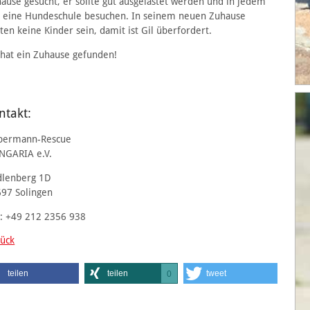
ause gesucht, er sollte gut ausgelastet werden und in jedem
l eine Hundeschule besuchen. In seinem neuen Zuhause
lten keine Kinder sein, damit ist Gil überfordert.
 hat ein Zuhause gefunden!
ntakt:
bermann-Rescue
NGARIA e.V.
dlenberg 1D
97 Solingen
.: +49 212 2356 938
ück
teilen
teilen
tweet
0