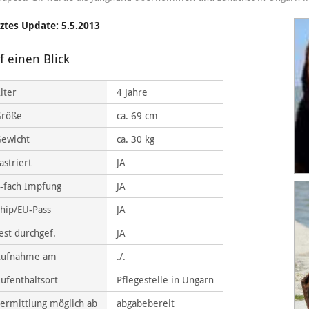
ztes Update: 5.5.2013
f einen Blick
lter
4 Jahre
Größe
ca. 69 cm
ewicht
ca. 30 kg
astriert
JA
-fach Impfung
JA
hip/EU-Pass
JA
est durchgef.
JA
Aufnahme am
./.
ufenthaltsort
Pflegestelle in Ungarn
ermittlung möglich ab
abgabebereit