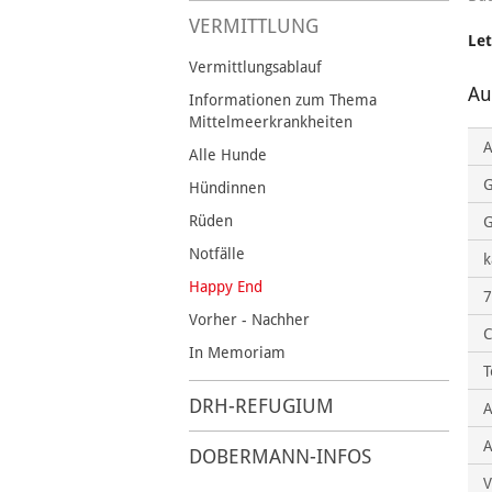
VERMITTLUNG
Let
Vermittlungsablauf
Au
Informationen zum Thema
Mittelmeerkrankheiten
A
Alle Hunde
Hündinnen
Rüden
G
Notfälle
k
Happy End
7
Vorher - Nachher
C
In Memoriam
T
DRH-REFUGIUM
A
DOBERMANN-INFOS
V