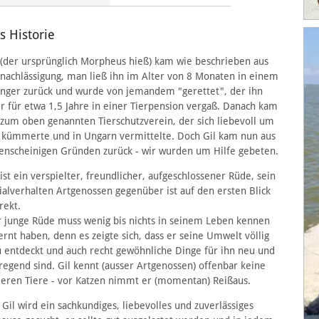
ls Historie
 (der ursprünglich Morpheus hieß) kam wie beschrieben aus
nachlässigung, man ließ ihn im Alter von 8 Monaten in einem
nger zurück und wurde von jemandem "gerettet", der ihn
r für etwa 1,5 Jahre in einer Tierpension vergaß. Danach kam
 zum oben genannten Tierschutzverein, der sich liebevoll um
 kümmerte und in Ungarn vermittelte. Doch Gil kam nun aus
enscheinigen Gründen zurück - wir wurden um Hilfe gebeten.
 ist ein verspielter, freundlicher, aufgeschlossener Rüde, sein
ialverhalten Artgenossen gegenüber ist auf den ersten Blick
rekt.
 junge Rüde muss wenig bis nichts in seinem Leben kennen
ernt haben, denn es zeigte sich, dass er seine Umwelt völlig
 entdeckt und auch recht gewöhnliche Dinge für ihn neu und
regend sind. Gil kennt (ausser Artgenossen) offenbar keine
eren Tiere - vor Katzen nimmt er (momentan) Reißaus.
 Gil wird ein sachkundiges, liebevolles und zuverlässiges