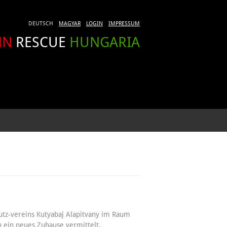
DEUTSCH
MAGYAR
LOGIN
IMPRESSUM
NN
RESCUE
HUNGARIA
utz-vereins Kutyabaj Alapitvany im Raum
 ein neues Zuhause vermittelt.