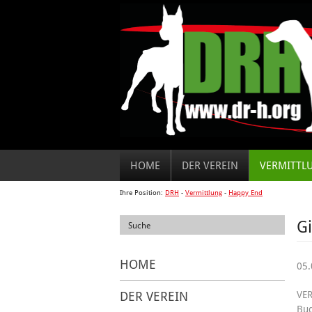
HOME
DER VEREIN
VERMITTL
Ihre Position:
DRH
-
Vermittlung
-
Happy End
Gi
HOME
05.
DER VEREIN
VER
Bud