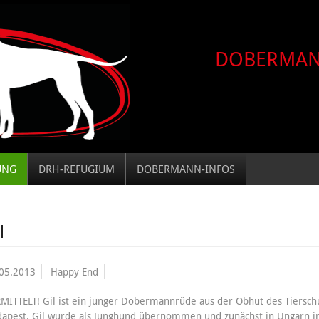
DOBERMA
UNG
DRH-REFUGIUM
DOBERMANN-INFOS
l
05.2013
Happy End
MITTELT! Gil ist ein junger Dobermannrüde aus der Obhut des Tiersch
apest. Gil wurde als Junghund übernommen und zunächst in Ungarn in