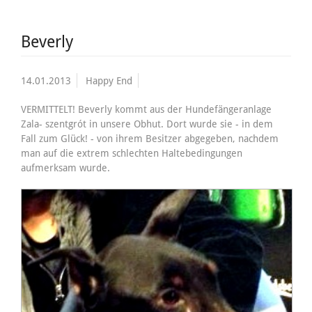
Beverly
14.01.2013
Happy End
VERMITTELT! Beverly kommt aus der Hundefängeranlage
Zala- szentgrót in unsere Obhut. Dort wurde sie - in dem
Fall zum Glück! - von ihrem Besitzer abgegeben, nachdem
man auf die extrem schlechten Haltebedingungen
aufmerksam wurde.