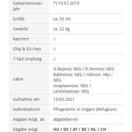
Geburtsmonat/-
*) 19.07.2019
jahr
Größe
ca. 55 cm
Gewicht
ca. 22 kg
kastriert
√
Chip & EU-Pass
√
7-fach Impfung
√
D.Repens: NEG / D.Immitis: NEG
Babesiose: NEG / Hämotr. Myc.:
Labor
NEG
Anaplasmose: NEG /
Leishmaniose: NEG
Aufnahme am
10.03.2021
Aufenthaltsort
Pflegestelle in Ungarn (Refugium)
Abgabe mögl. ab
abgabebereit
Abgabe mögl.
HU / DE / AT / BE / NL / CH