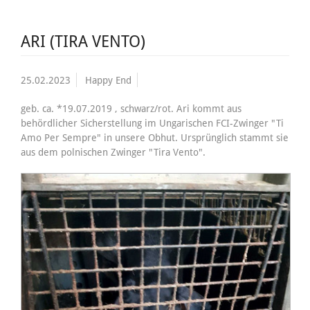
ARI (TIRA VENTO)
25.02.2023
Happy End
geb. ca. *19.07.2019 , schwarz/rot. Ari kommt aus
behördlicher Sicherstellung im Ungarischen FCI-Zwinger "Ti
Amo Per Sempre" in unsere Obhut. Ursprünglich stammt sie
aus dem polnischen Zwinger "Tira Vento".