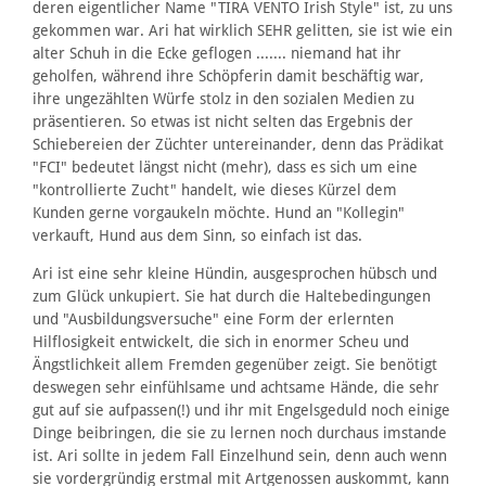
deren eigentlicher Name "TIRA VENTO Irish Style" ist, zu uns
gekommen war. Ari hat wirklich SEHR gelitten, sie ist wie ein
alter Schuh in die Ecke geflogen ....... niemand hat ihr
geholfen, während ihre Schöpferin damit beschäftig war,
ihre ungezählten Würfe stolz in den sozialen Medien zu
präsentieren. So etwas ist nicht selten das Ergebnis der
Schiebereien der Züchter untereinander, denn das Prädikat
"FCI" bedeutet längst nicht (mehr), dass es sich um eine
"kontrollierte Zucht" handelt, wie dieses Kürzel dem
Kunden gerne vorgaukeln möchte. Hund an "Kollegin"
verkauft, Hund aus dem Sinn, so einfach ist das.
Ari ist eine sehr kleine Hündin, ausgesprochen hübsch und
zum Glück unkupiert. Sie hat durch die Haltebedingungen
und "Ausbildungsversuche" eine Form der erlernten
Hilflosigkeit entwickelt, die sich in enormer Scheu und
Ängstlichkeit allem Fremden gegenüber zeigt. Sie benötigt
deswegen sehr einfühlsame und achtsame Hände, die sehr
gut auf sie aufpassen(!) und ihr mit Engelsgeduld noch einige
Dinge beibringen, die sie zu lernen noch durchaus imstande
ist. Ari sollte in jedem Fall Einzelhund sein, denn auch wenn
sie vordergründig erstmal mit Artgenossen auskommt, kann