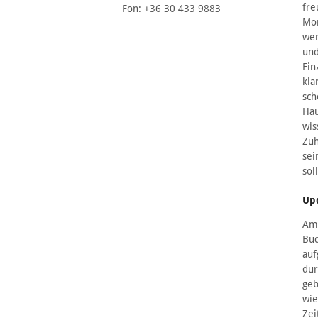
fre
Fon: +36 30 433 9883
Mom
wen
und
Ein
kla
sch
Hau
wis
Zuh
sei
sol
Up
Am 
Bud
auf
dur
geb
wie
Zei