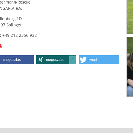
bermann-Rescue
NGARIA e.V.
dlenberg 1D
97 Solingen
.: +49 212 2356 938
k
megosztás
megosztás
tweet
0