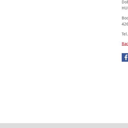
Do
HU
Bo
426
Tel
Bac