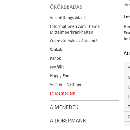
ihr
ÖRÖKBEADÁS
Let
Vermittlungsablauf
Informationen zum Thema
He
Mittelmeerkrankheiten
Fra
bei
Összes kutyánk - áttekintő
Szukák
Au
Kanok
Notfälle
A
Happy End
Vorher - Nachher
G
In Memoriam
k
A MENEDÉK
7
C
A DOBERMANN