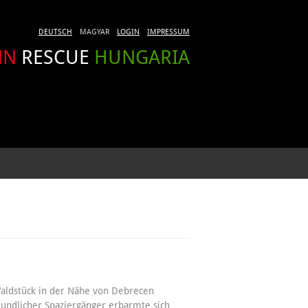
DEUTSCH
MAGYAR
LOGIN
IMPRESSUM
NN
RESCUE
HUNGARIA
ldstück in der Nähe von Debrecen
eundlicher Spaziergänger erbarmte sich