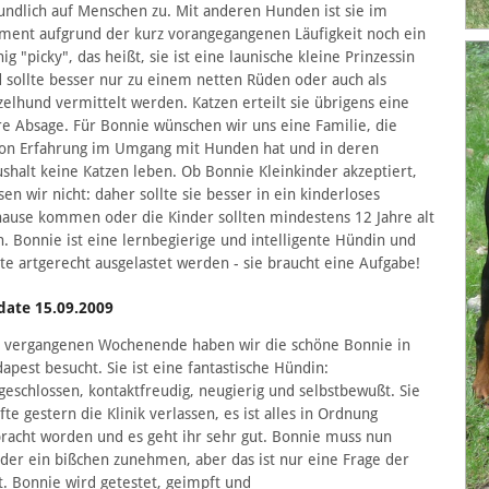
undlich auf Menschen zu. Mit anderen Hunden ist sie im
ent aufgrund der kurz vorangegangenen Läufigkeit noch ein
ig "picky", das heißt, sie ist eine launische kleine Prinzessin
 sollte besser nur zu einem netten Rüden oder auch als
zelhund vermittelt werden. Katzen erteilt sie übrigens eine
re Absage. Für Bonnie wünschen wir uns eine Familie, die
on Erfahrung im Umgang mit Hunden hat und in deren
shalt keine Katzen leben. Ob Bonnie Kleinkinder akzeptiert,
sen wir nicht: daher sollte sie besser in ein kinderloses
ause kommen oder die Kinder sollten mindestens 12 Jahre alt
n. Bonnie ist eine lernbegierige und intelligente Hündin und
lte artgerecht ausgelastet werden - sie braucht eine Aufgabe!
date 15.09.2009
vergangenen Wochenende haben wir die schöne Bonnie in
apest besucht. Sie ist eine fantastische Hündin:
geschlossen, kontaktfreudig, neugierig und selbstbewußt. Sie
fte gestern die Klinik verlassen, es ist alles in Ordnung
racht worden und es geht ihr sehr gut. Bonnie muss nun
der ein bißchen zunehmen, aber das ist nur eine Frage der
t. Bonnie wird getestet, geimpft und