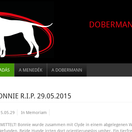
DOBERMA
ADÁS
A MENEDÉK
A DOBERMANN
ONNIE R.I.P. 29.05.2015
5.05.29
In Memoriam
MITTELT! Bonnie wurde zusammen mit Clyde in einem abgelegenen Wa
gefunden. Beide Hunde irrten dort orientierungslos umher. Ein tierfr