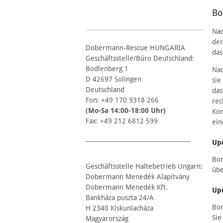
Bo
Nac
der
Dobermann-Rescue HUNGARIA
das
Geschäftsstelle/Büro Deutschland:
Bodlenberg 1
Nac
D 42697 Solingen
sie
Deutschland
das
Fon: +49 170 9318 266
rec
(Mo-Sa 14:00-18:00 Uhr)
Kon
Fax: +49 212 6812 599
ein
___________________________________
Up
Bon
Geschäftsstelle Haltebetrieb Ungarn:
übe
Dobermann Menedék Alapítvány
Dobermann Menedék Kft.
Up
Bankháza puszta 24/A
Bon
H 2340 Kiskunlacháza
Sie
Magyarország