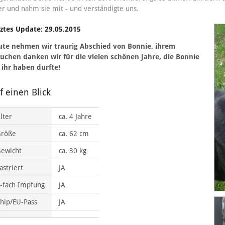
er und nahm sie mit - und verständigte uns.
ztes Update: 29.05.2015
ute nehmen wir traurig Abschied von Bonnie, ihrem
uchen danken wir für die vielen schönen Jahre, die Bonnie
 ihr haben durfte!
f einen Blick
lter
ca. 4 Jahre
Größe
ca. 62 cm
ewicht
ca. 30 kg
astriert
JA
-fach Impfung
JA
hip/EU-Pass
JA