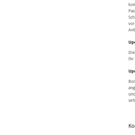
kom
Pas
Sch
vor
Anb
Up
Die
ih
Up
Bon
ang
und
seh
Ko