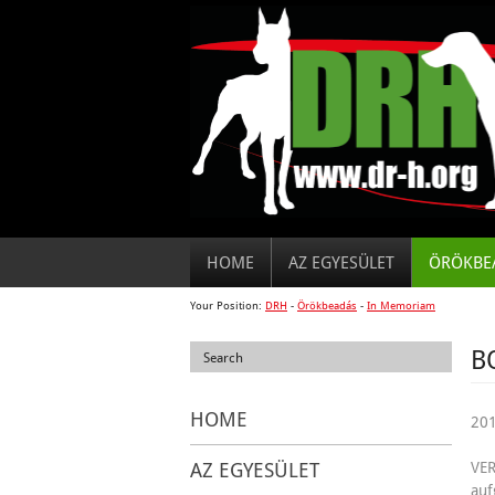
HOME
AZ EGYESÜLET
ÖRÖKBE
Your Position:
DRH
-
Örökbeadás
-
In Memoriam
B
HOME
201
AZ EGYESÜLET
VER
auf