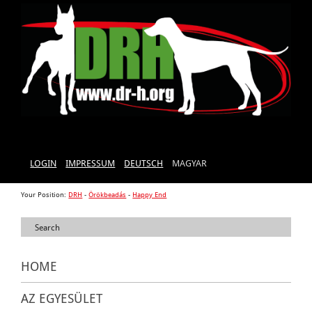
LOGIN
IMPRESSUM
DEUTSCH
MAGYAR
Your Position:
DRH
-
Örökbeadás
-
Happy End
HOME
AZ EGYESÜLET