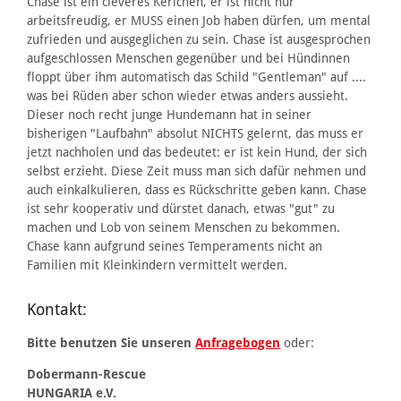
Chase ist ein cleveres Kerlchen, er ist nicht nur
arbeitsfreudig, er MUSS einen Job haben dürfen, um mental
zufrieden und ausgeglichen zu sein. Chase ist ausgesprochen
aufgeschlossen Menschen gegenüber und bei Hündinnen
floppt über ihm automatisch das Schild "Gentleman" auf ....
was bei Rüden aber schon wieder etwas anders aussieht.
Dieser noch recht junge Hundemann hat in seiner
bisherigen "Laufbahn" absolut NICHTS gelernt, das muss er
jetzt nachholen und das bedeutet: er ist kein Hund, der sich
selbst erzieht. Diese Zeit muss man sich dafür nehmen und
auch einkalkulieren, dass es Rückschritte geben kann. Chase
ist sehr kooperativ und dürstet danach, etwas "gut" zu
machen und Lob von seinem Menschen zu bekommen.
Chase kann aufgrund seines Temperaments nicht an
Familien mit Kleinkindern vermittelt werden.
Kontakt:
Bitte benutzen Sie unseren
Anfragebogen
oder:
Dobermann-Rescue
HUNGARIA e.V.