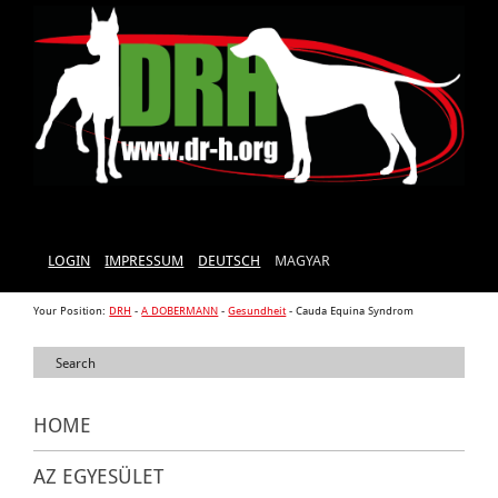
LOGIN
IMPRESSUM
DEUTSCH
MAGYAR
Your Position:
DRH
-
A DOBERMANN
-
Gesundheit
-
Cauda Equina Syndrom
HOME
AZ EGYESÜLET