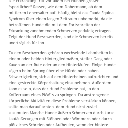
Die Erkrankung tritt vor allem bei Hunden großer
"sportlicher" Rassen, wie dem Dobermann, ab dem
mittleren Lebensalter auf. Häufig bleibt das Cauda Equina
Syndrom über einen langen Zeitraum unbemerkt, da die
betroffenen Hunde die mit dem Fortschreiten der
Erkrankung zunehmenden Schmerzen geduldig ertragen.
Zeigt der Hund Beschwerden, sind die Schmerzen bereits
unerträglich für ihn.
Zu den Beschwerden gehören wechselnde Lahmheiten in
einem oder beiden Hintergliedmaßen, steifer Gang oder
Kauen an der Rute oder an den Hinterläufen. Einige Hunde
zögern beim Sprung über eine Hürde oder haben
Schwierigkeiten, sich auf den Hinterbeinen aufzurichten und
eine gestreckte Körperhaltung einzunehmen. Außerdem
kann es sein, dass der Hund Probleme hat, in den
Kofferraum eines PKW´s zu springen. Da anstrengende
körperliche Aktivitäten diese Probleme verstärken können,
sollte man darauf achten, dem Hund nicht zuviel
zuzumuten.Manche Hunde äußern Schmerzen durch kurze
Lautäußerungen mit Stöhnen oder Wimmern oder durch
plötzliches Schreien oder Aufheulen, wenn der hintere